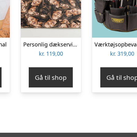
nal
Personlig dækserviet med Billede – Multiface
kr.
119,00
kr.
319,00
Gå til shop
Gå til sho