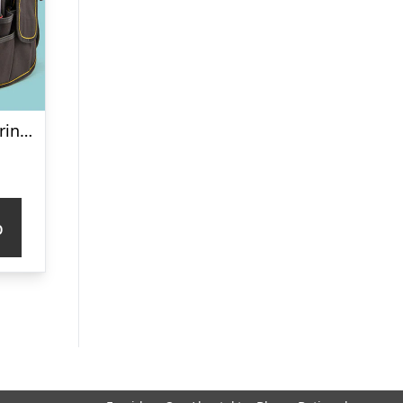
Værktøjsopbevaring til spand
p