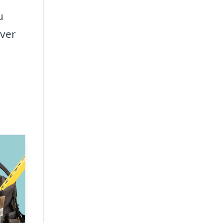
u
hver