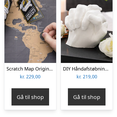
Scratch Map Original Deluxe
DIY Håndafstøbningskit – Spralla
kr.
229,00
kr.
219,00
Gå til shop
Gå til shop