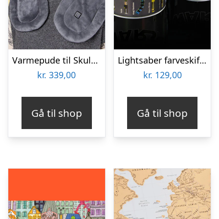
Varmepude til Skuldre og Ryg – Zenkuru
Lightsaber farveskiftende krus
kr.
339,00
kr.
129,00
Gå til shop
Gå til shop