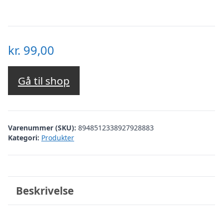
kr.
99,00
Gå til shop
Varenummer (SKU):
8948512338927928883
Kategori:
Produkter
Beskrivelse